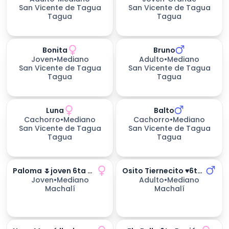
San Vicente de Tagua
San Vicente de Tagua
Tagua
Tagua
Bonita
Bruno
Joven
•
Mediano
Adulto
•
Mediano
San Vicente de Tagua
San Vicente de Tagua
Tagua
Tagua
Luna
Balto
233
días esperando
Cachorro
•
Mediano
Cachorro
•
Mediano
San Vicente de Tagua
San Vicente de Tagua
Tagua
Tagua
Paloma 🌷joven 6ta Región
Osito Tiernecito ♥️6ta Región
Joven
•
Mediano
Adulto
•
Mediano
Machalí
Machalí