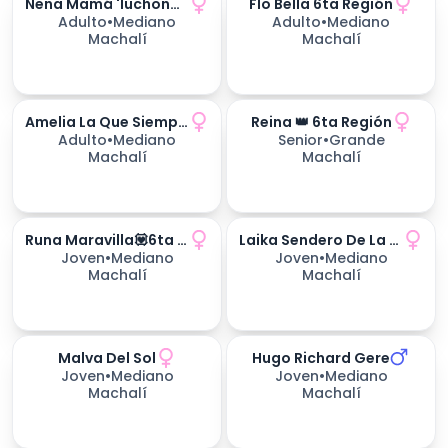
Nena Mamá 'luchona'💪🌷6ta Región
Flo Bella 6ta Región
Adulto
•
Mediano
Adulto
•
Mediano
Machalí
Machalí
Amelia La Que Siempre Vuelve
Reina 👑 6ta Región
170
días esperando
Adulto
•
Mediano
Senior
•
Grande
Machalí
Machalí
Runa Maravilla💟6ta Región
Laika Sendero De La Vida
170
días esperando
Joven
•
Mediano
Joven
•
Mediano
Machalí
Machalí
Malva Del Sol
Hugo Richard Gere
234
días esperando
234
días esperando
Joven
•
Mediano
Joven
•
Mediano
Machalí
Machalí