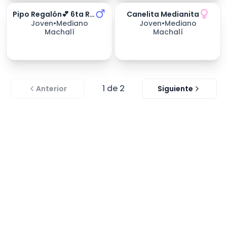
Pipo Regalón💕 6ta Región
Canelita Medianita
254
días esperando
Joven
•
Mediano
Joven
•
Mediano
Machalí
Machalí
1
de
2
Anterior
Siguiente