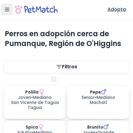
Adopta
Perros en adopción cerca de
Pumanque, Región de O'Higgins
Filtros de búsqueda
Filtros
Región de O'Higgins
Polilla
Pepe
306
días esperando
Joven
•
Mediano
Senior
•
Mediano
San Vicente de Tagua
Machalí
Tagua
Spica
Brunito
Adulto
•
Mediano
Joven
•
Grande