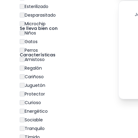
Esterilizado
205
día
J
Desparasitado
Microchip
Se lleva bien con
Niños
Gatos
Perros
Características
Amistoso
Regalón
Cariñoso
Juguetón
Protector
Curioso
Energético
Sociable
Tranquilo
Tímido