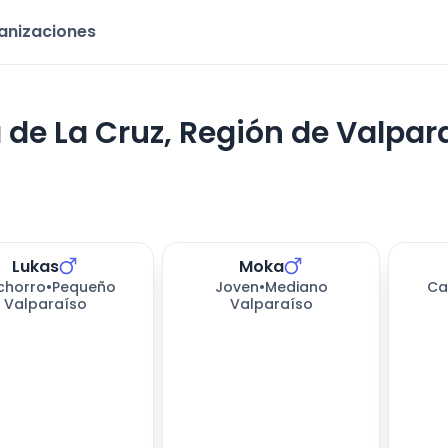
ganizaciones
 de La Cruz, Región de Valpar
Lukas
Moka
205
días esperando
198
día
chorro
•
Pequeño
Joven
•
Mediano
Ca
Valparaíso
Valparaíso