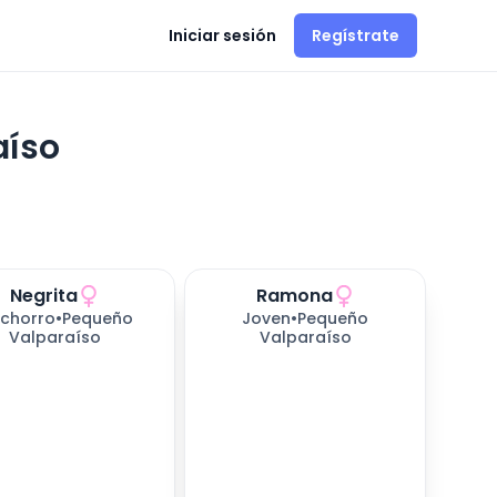
Iniciar sesión
Regístrate
aíso
Negrita
Ramona
s esperando
chorro
•
Pequeño
Joven
•
Pequeño
Valparaíso
Valparaíso