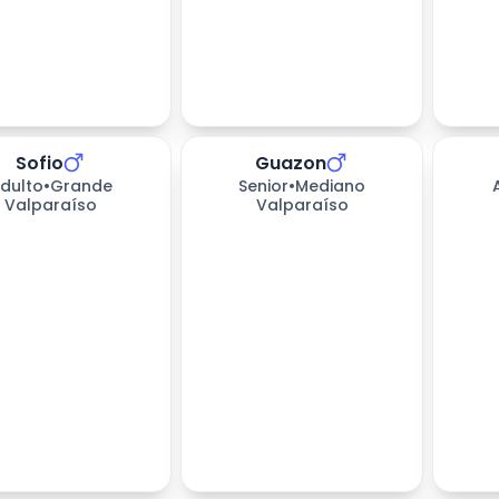
Sofio
Guazon
200
días esperando
dulto
•
Grande
Senior
•
Mediano
Valparaíso
Valparaíso