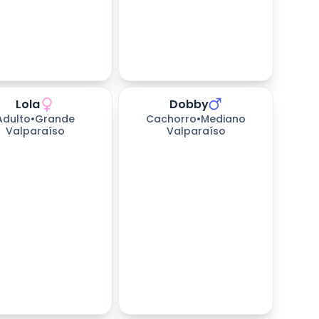
Lola
Dobby
205
días esperando
Adulto
•
Grande
Cachorro
•
Mediano
Valparaíso
Valparaíso