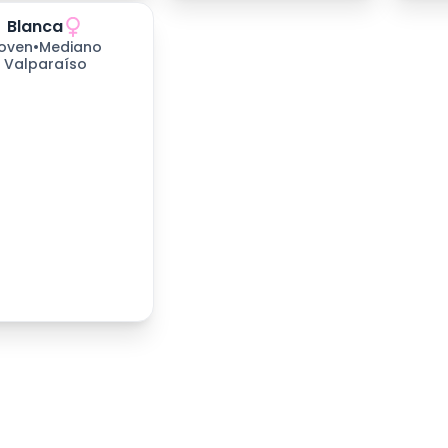
Blanca
s esperando
oven
•
Mediano
Valparaíso