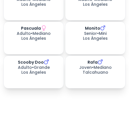
Los Ángeles
Los Ángeles
Pascuala
Monito
Adulto
•
Mediano
Senior
•
Mini
Los Ángeles
Los Ángeles
Scooby Doo
Rafa
650
días esperando
Adulto
•
Grande
Joven
•
Mediano
Los Ángeles
Talcahuano