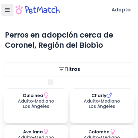
Adopta
Perros en adopción cerca de
Coronel, Región del Biobío
Filtros de búsqueda
Filtros
Región del Biobío
Dulcinea
Charly
Adulto
•
Mediano
Adulto
•
Mediano
Los Ángeles
Los Ángeles
Avellana
Colomba
Adulto
•
Mediano
Adulto
•
Mediano