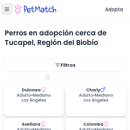
Adopta
Perros en adopción cerca de
Tucapel, Región del Biobío
Filtros de búsqueda
Filtros
Región del Biobío
Dulcinea
Charly
Adulto
•
Mediano
Adulto
•
Mediano
Los Ángeles
Los Ángeles
Avellana
Colomba
Adulto
•
Mediano
Adulto
•
Mediano