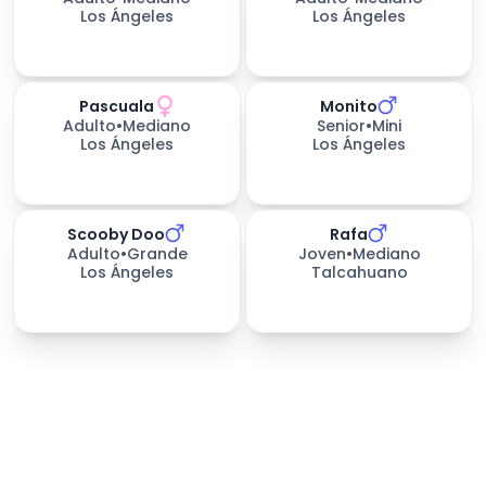
Los Ángeles
Los Ángeles
Pascuala
Monito
Adulto
•
Mediano
Senior
•
Mini
Los Ángeles
Los Ángeles
Scooby Doo
Rafa
651
días esperando
Adulto
•
Grande
Joven
•
Mediano
Los Ángeles
Talcahuano