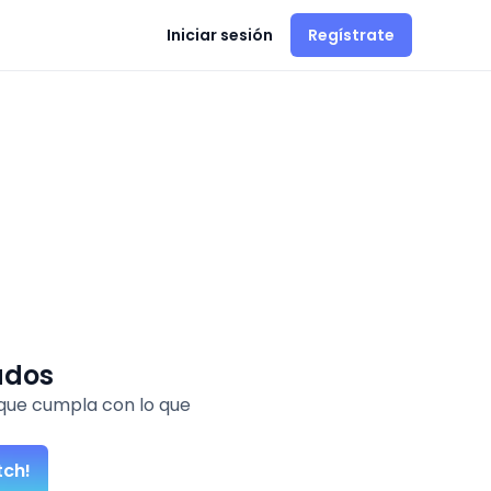
Iniciar sesión
Regístrate
ados
que cumpla con lo que
tch!