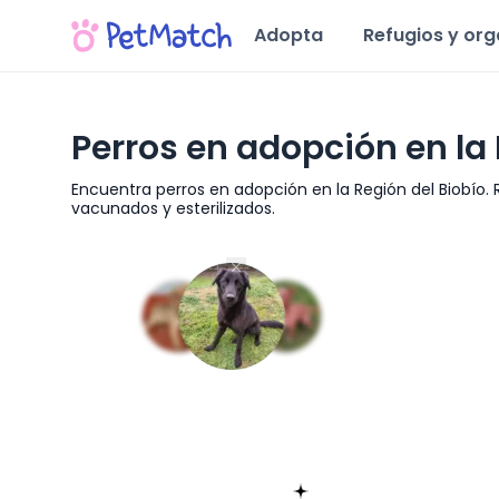
Adopta
Refugios y or
Perros en adopción en la 
Encuentra perros en adopción en la Región del Biobío. 
vacunados y esterilizados.
Región del Biobío
Encuentra tu match!
Sólo toma 60 segundos
Empieza ahora