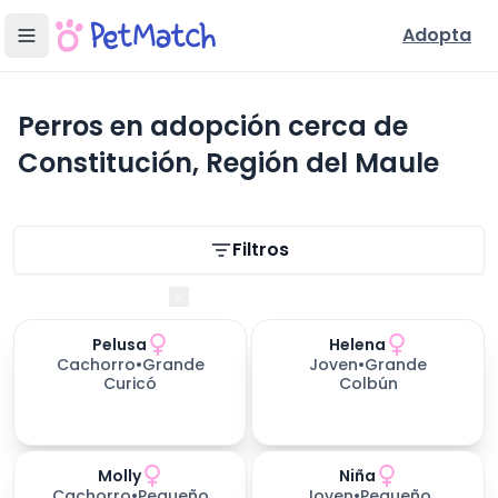
Adopta
Perros en adopción cerca de
Constitución, Región del Maule
Filtros de búsqueda
Filtros
Región del Maule
Pelusa
Helena
631
días esperando
Cachorro
•
Grande
Joven
•
Grande
Curicó
Colbún
Molly
Niña
156
días esperando
Cachorro
•
Pequeño
Joven
•
Pequeño