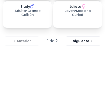
Blady
Julieta
576
días esperando
166
días esperando
Adulto
•
Grande
Joven
•
Mediano
Colbún
Curicó
1
de
2
Anterior
Siguiente