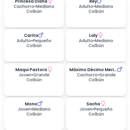
Princesa Diana
Rey
315
días esperando
Cachorro
•
Mediano
Adulto
•
Mediano
Colbún
Colbún
Carita
Laly
315
días esperando
373
días esperando
Adulto
•
Pequeño
Adulto
•
Mediano
Colbún
Colbún
Maqui Pastora
Máximo Décimo Meridio (max)
410
días esperando
410
días esperando
Joven
•
Grande
Cachorro
•
Grande
Colbún
Colbún
Mono
Sacha
498
días esperando
460
días esperando
Joven
•
Mediano
Joven
•
Pequeño
Colbún
Colbún