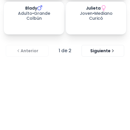
Blady
Julieta
578
días esperando
168
días esperando
Adulto
•
Grande
Joven
•
Mediano
Colbún
Curicó
1
de
2
Anterior
Siguiente