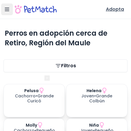
Adopta
Perros en adopción cerca de
Retiro, Región del Maule
Filtros de búsqueda
Filtros
Región del Maule
Pelusa
Helena
633
días esperando
Cachorro
•
Grande
Joven
•
Grande
Curicó
Colbún
Molly
Niña
158
días esperando
Cachorro
•
Pequeño
Joven
•
Pequeño