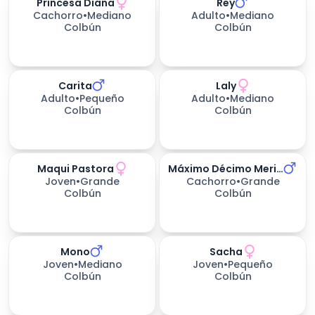
Princesa Diana
Rey
317
días esperando
Cachorro
•
Mediano
Adulto
•
Mediano
Colbún
Colbún
Carita
Laly
317
días esperando
375
días esperando
Adulto
•
Pequeño
Adulto
•
Mediano
Colbún
Colbún
Maqui Pastora
Máximo Décimo Meridio (max)
412
días esperando
412
días esperando
Joven
•
Grande
Cachorro
•
Grande
Colbún
Colbún
Mono
Sacha
500
días esperando
462
días esperando
Joven
•
Mediano
Joven
•
Pequeño
Colbún
Colbún