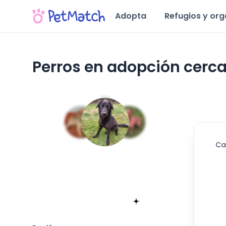
Adopta
Refugios y or
Perros en adopción cerca
Región del Maule
628
día
Ca
Encuentra tu match!
Sólo toma 60 segundos
Empieza ahora