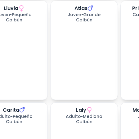
Lluvia
Atlas
Pr
oven
•
Pequeño
Joven
•
Grande
Ca
Colbún
Colbún
Carita
Laly
Ma
s esperando
370
días esperando
408
dí
dulto
•
Pequeño
Adulto
•
Mediano
Colbún
Colbún