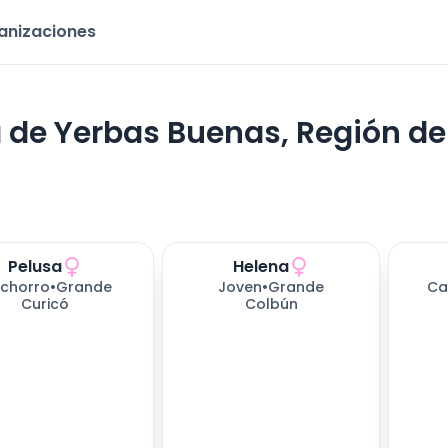
ganizaciones
 de Yerbas Buenas, Región de
Pelusa
Helena
s esperando
154
dí
chorro
•
Grande
Joven
•
Grande
Ca
Curicó
Colbún