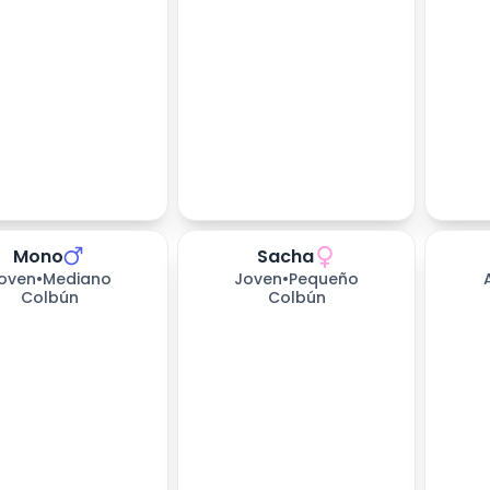
Mono
Sacha
as esperando
458
días esperando
573
dí
oven
•
Mediano
Joven
•
Pequeño
Colbún
Colbún