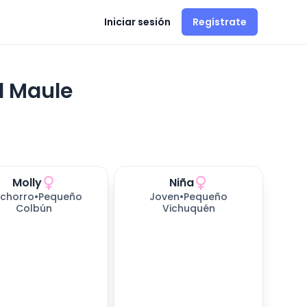
Iniciar sesión
Regístrate
l Maule
Molly
Niña
as esperando
chorro
•
Pequeño
Joven
•
Pequeño
Colbún
Vichuquén