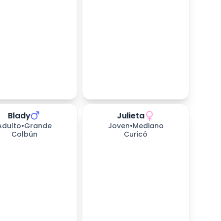
Blady
Julieta
as esperando
164
días esperando
Adulto
•
Grande
Joven
•
Mediano
Colbún
Curicó