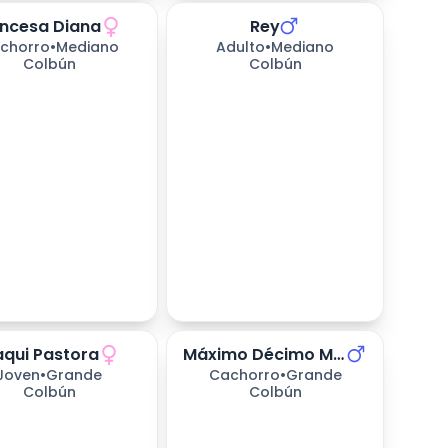
incesa Diana
Rey
312
días esperando
chorro
•
Mediano
Adulto
•
Mediano
Colbún
Colbún
qui Pastora
Máximo Décimo Meridio (max)
as esperando
408
días esperando
Joven
•
Grande
Cachorro
•
Grande
Colbún
Colbún