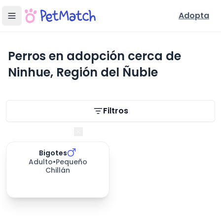
Adopta
Perros en adopción cerca de
Ninhue, Región del Ñuble
Filtros de búsqueda
Filtros
Región del Ñuble
Bigotes
655
días esperando
Adulto
•
Pequeño
Chillán