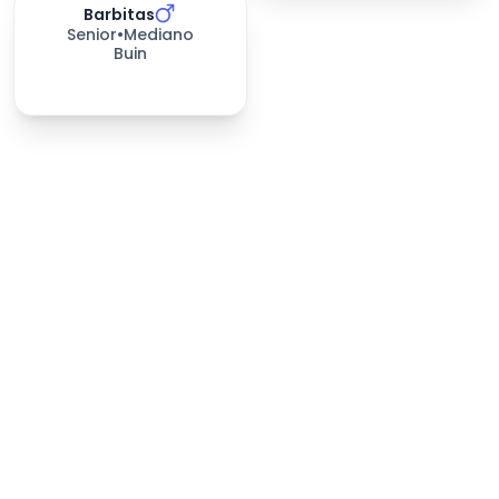
Barbitas
348
días esperando
Senior
•
Mediano
Buin