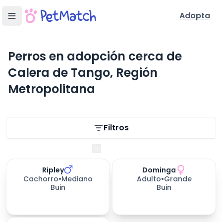
Adopta
Perros en adopción cerca de
Calera de Tango, Región
Metropolitana
Filtros de búsqueda
Filtros
Región Metropolitana
Ripley
Dominga
175
días esperando
347
días esperando
Cachorro
•
Mediano
Adulto
•
Grande
Buin
Buin