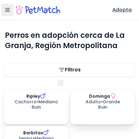
Adopta
Perros en adopción cerca de La
Granja, Región Metropolitana
Filtros de búsqueda
Filtros
Región Metropolitana
Ripley
Dominga
176
días esperando
348
días esperando
Cachorro
•
Mediano
Adulto
•
Grande
Buin
Buin
Barbitas
349
días esperando
Senior
•
Mediano