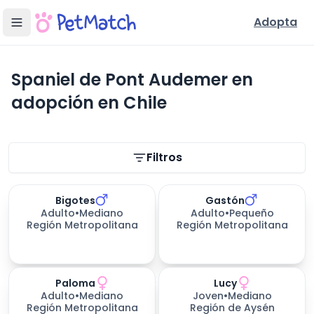
Adopta
Spaniel de Pont Audemer en
adopción en Chile
Filtros de búsqueda
Filtros
Bigotes
Gastón
Adulto
•
Mediano
Adulto
•
Pequeño
Región Metropolitana
Región Metropolitana
Paloma
Lucy
Adulto
•
Mediano
Joven
•
Mediano
Región Metropolitana
Región de Aysén