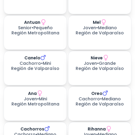
Antuan
Mel
Senior
•
Pequeño
Joven
•
Mediano
Región Metropolitana
Región de Valparaíso
Canelo
Nieve
202
días esperando
Cachorro
•
Mini
Joven
•
Grande
Región de Valparaíso
Región de Valparaíso
Ana
Oreo
Joven
•
Mini
Cachorro
•
Mediano
Región Metropolitana
Región de Valparaíso
Cachorros
Rihanna
229
días esperando
Cachorro
•
Mediano
Joven
•
Mediano