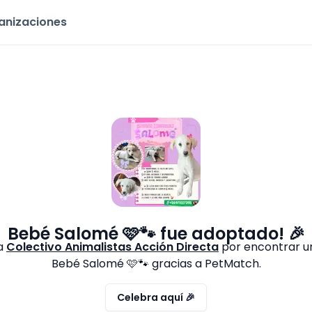
ganizaciones
Bebé Salomé 🩷🐾
fue adoptado! 🎉
 a
Colectivo Animalistas Acción Directa
por encontrar u
Bebé Salomé 🩷🐾
gracias a PetMatch.
Celebra aquí 🎉