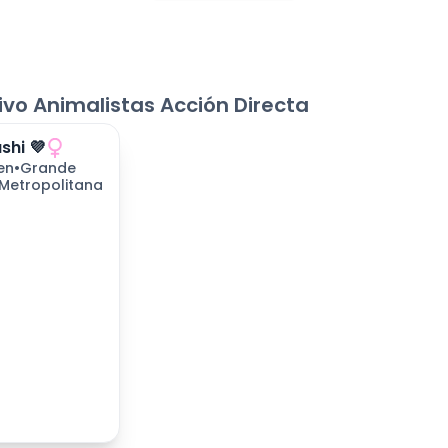
vo Animalistas Acción Directa
shi 💜
 esperando
en
•
Grande
Metropolitana