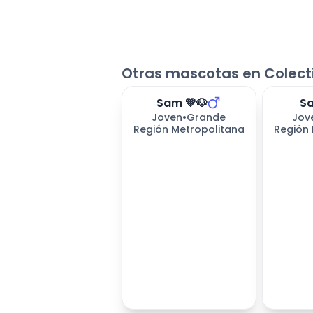
Otras mascotas en Colecti
Sam 💚🐶
Sa
243
días
Joven
•
Grande
Jov
Región Metropolitana
Región 