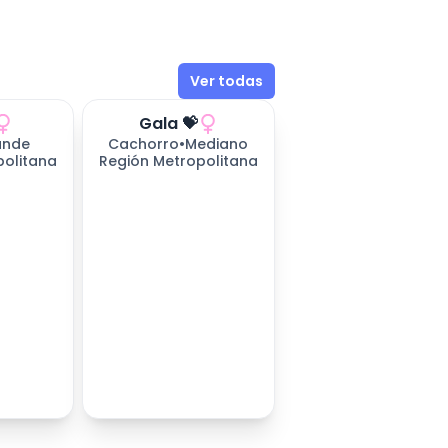
Ver todas
Gala 💝
ande
Cachorro
•
Mediano
politana
Región Metropolitana