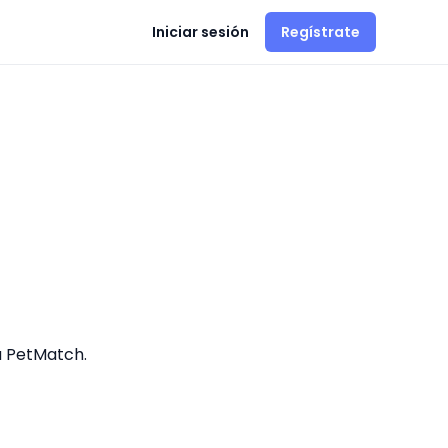
Iniciar sesión
Regístrate
a PetMatch.