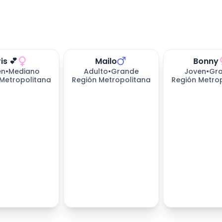
ris 💕
Mailo
Bonny
en
•
Mediano
Adulto
•
Grande
Joven
•
Gr
Metropolitana
Región Metropolitana
Región Metro