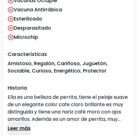
Vacunas Óctuple
Vacuna Antirrábica
Esterilizado
Desparasitado
Microchip
Características
Amistoso, Regalón, Cariñoso, Juguetón,
Sociable, Curioso, Energético, Protector
Historia
Ella es una belleza de perrita, tiene el pelaje suave
de un elegante color cafe claro brillante es muy
distinguida y tiene una nariz café moro con ojos
amarillos. Además es un amor de perrita, muy
cariñosa y juguetona es demostrativa, tranquila y
Leer más
obediente. Le encanta salir al parque jugar con sus