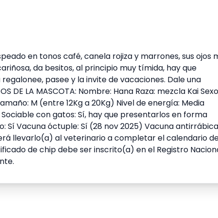
peado en tonos café, canela rojiza y marrones, sus ojos m
riñosa, da besitos, al principio muy tímida, hay que
a regalonee, pasee y la invite de vacaciones. Dale una
ATOS DE LA MASCOTA: Nombre: Hana Raza: mezcla Kai Sexo
maño: M (entre 12Kg a 20Kg) Nivel de energía: Media
í Sociable con gatos: Sí, hay que presentarlos en forma
 Sí Vacuna óctuple: Sí (28 nov 2025) Vacuna antirrábica
rá llevarlo(a) al veterinario a completar el calendario d
ficado de chip debe ser inscrito(a) en el Registro Nacion
nte.