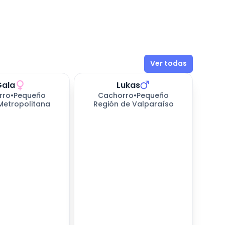
Ver todas
Gala
Lukas
rro
•
Pequeño
Cachorro
•
Pequeño
Metropolitana
Región de Valparaíso