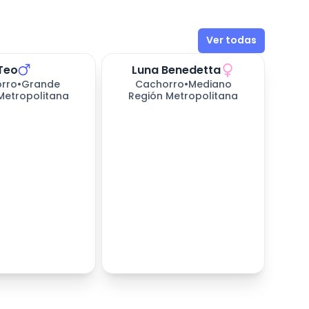
Ver todas
Teo
Luna Benedetta
rro
•
Grande
Cachorro
•
Mediano
Metropolitana
Región Metropolitana