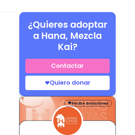
¿Quieres adoptar
a
Hana, Mezcla
Kai
?
Contactar
Quiero donar
Recibe donaciones