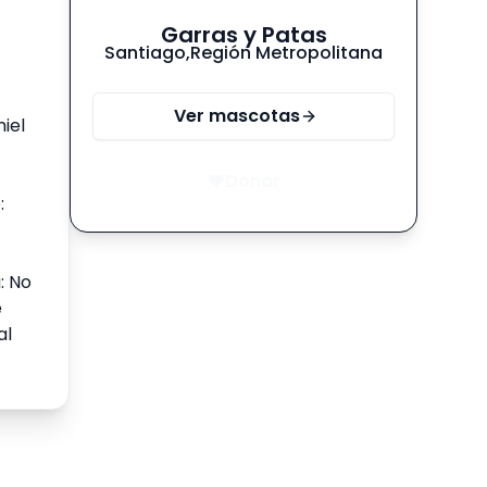
Garras y Patas
Santiago
,
Región Metropolitana
Ver mascotas
iel
Donar
:
: No
e
al