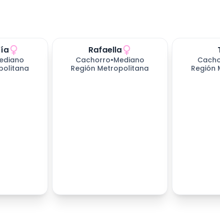
ría
Rafaella
ediano
Cachorro
•
Mediano
Cacho
politana
Región Metropolitana
Región 