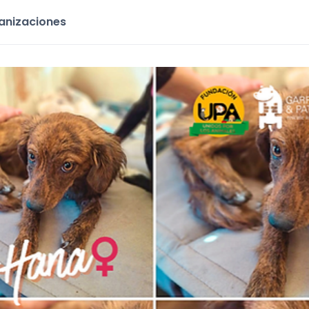
ganizaciones
d
iago