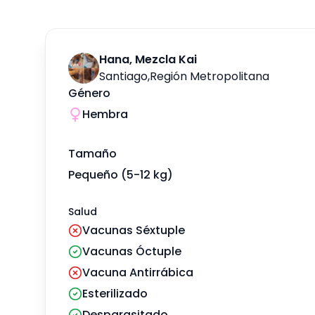
Hana, Mezcla Kai
Santiago
,
Región Metropolitana
Género
Hembra
Tamaño
Pequeño (5-12 kg)
Salud
Vacunas Séxtuple
Vacunas Óctuple
Vacuna Antirrábica
Esterilizado
Desparasitado