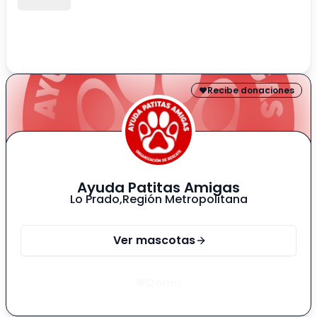
Como es pequeña y de patitas cortas, es perfecta
para departamento (mallas en ventanas y balcon
obligatorio)
Recibe donaciones
Ayuda Patitas Amigas
Lo Prado
,
Región Metropolitana
Ver mascotas
Donar