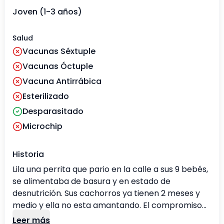
Joven (1-3 años)
Salud
Vacunas Séxtuple
Vacunas Óctuple
Vacuna Antirrábica
Esterilizado
Desparasitado
Microchip
Historia
Lila una perrita que pario en la calle a sus 9 bebés,
se alimentaba de basura y en estado de
desnutrición. Sus cachorros ya tienen 2 meses y
medio y ella no esta amantando. El compromiso
es con esterilización, y colocar al día sus vacunas.
Leer más