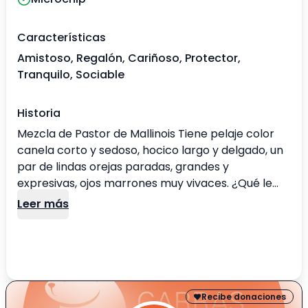
Características
Amistoso, Regalón, Cariñoso, Protector,
Tranquilo, Sociable
Historia
Mezcla de Pastor de Mallinois Tiene pelaje color
canela corto y sedoso, hocico largo y delgado, un
par de lindas orejas paradas, grandes y
expresivas, ojos marrones muy vivaces. ¿Qué le
gusta hacer a Ricky Nauta? Estar acompañado: Le
Leer más
encanta estar cerca, seguirte con la mirada o
acostarse donde estés. No es pegote, pero sí
compañero. Recibir cariño: Ama los besos, los
abrazos y las caricias. Se derrite si lo abrazas
como un peluche. Cuidar la casa: Siempre atento,
pero sin ser escandaloso. Si algo se mueve afuera,
Recibe donaciones