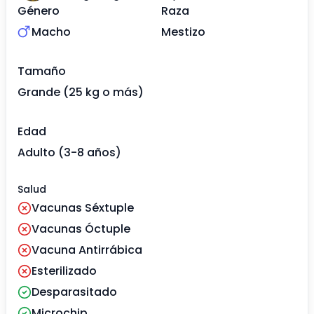
Género
Raza
Macho
Mestizo
Tamaño
Grande (25 kg o más)
Edad
Adulto (3-8 años)
Salud
Vacunas Séxtuple
Vacunas Óctuple
Vacuna Antirrábica
Esterilizado
Desparasitado
Microchip