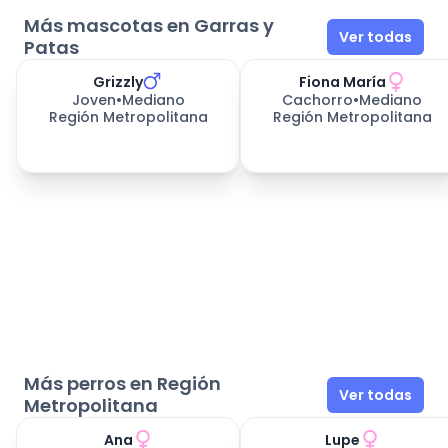
amor desde el rincón, y que se emociona con
Más mascotas en Garras y
Ver todas
cada regreso, aunque hayas salido solo 10 minutos.
Patas
Ricky Nauta necesita una familia que quiera
Grizzly
Fiona María
querer.Así de simple, así de profundo. Te
Joven
•
Mediano
Cachorro
•
Mediano
enamorarás♡
Región Metropolitana
Región Metropolitana
Más perros en Región
Ver todas
Metropolitana
Ana
Lupe