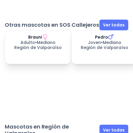
Otras mascotas en SOS Callejeros
Ver todas
Brauni
Pedro
182
días esperando
Adulto
•
Mediano
Joven
•
Mediano
Región de Valparaíso
Región de Valparaíso
Mascotas en Región de
Ver todas