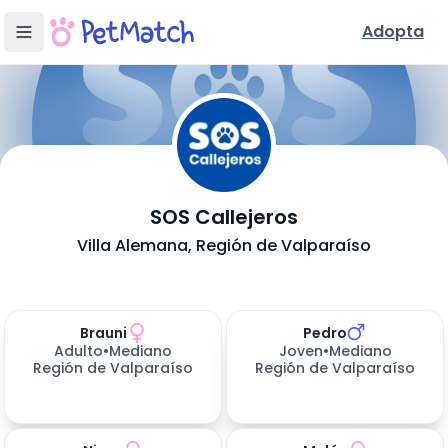
Adopta
- Adopción en
SOS Callejeros
Conoce Nuestra Fundación
Villa Alemana
, Región de Valparaíso
Ubicación y Servicios
Mascotas disponibles para adoptar (
Perros en Adopción
12
resultados)
Brauni
Pedro
186
días esperando
Adulto
•
Mediano
Joven
•
Mediano
Región de Valparaíso
Región de Valparaíso