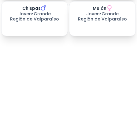
Chispas
Mulán
347
días esperando
347
días esperando
Joven
•
Grande
Joven
•
Grande
Región de Valparaíso
Región de Valparaíso