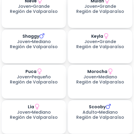
Nieve
Mulán
202
días esperando
216
días esperando
Joven
•
Grande
Joven
•
Grande
Región de Valparaíso
Región de Valparaíso
Shaggy
Keyla
265
días esperando
266
días esperando
Joven
•
Mediano
Joven
•
Grande
Región de Valparaíso
Región de Valparaíso
Puca
Morocha
266
días esperando
347
días esperando
Joven
•
Pequeño
Joven
•
Mediano
Región de Valparaíso
Región de Valparaíso
Lía
Scooby
347
días esperando
347
días esperando
Joven
•
Mediano
Adulto
•
Mediano
Región de Valparaíso
Región de Valparaíso