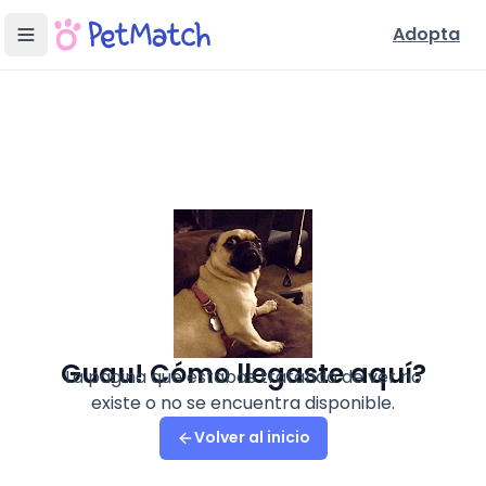
Adopta
Guau! Cómo llegaste aquí?
La página que estabas tratando de ver no
existe o no se encuentra disponible.
Volver al inicio