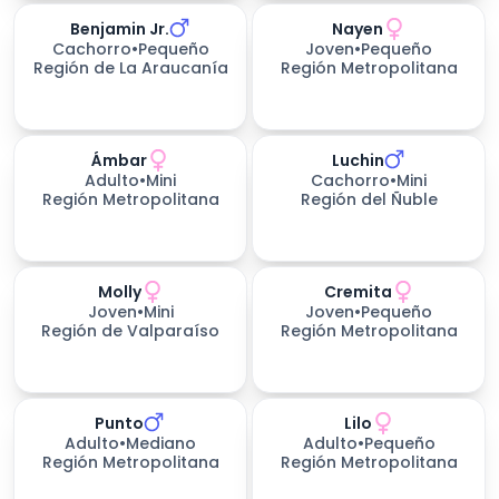
Benjamin Jr.
Nayen
Cachorro
•
Pequeño
Joven
•
Pequeño
Región de La Araucanía
Región Metropolitana
Ámbar
Luchin
536
días esperando
Adulto
•
Mini
Cachorro
•
Mini
Región Metropolitana
Región del Ñuble
Molly
Cremita
Joven
•
Mini
Joven
•
Pequeño
Región de Valparaíso
Región Metropolitana
Punto
Lilo
299
días esperando
Adulto
•
Mediano
Adulto
•
Pequeño
Región Metropolitana
Región Metropolitana