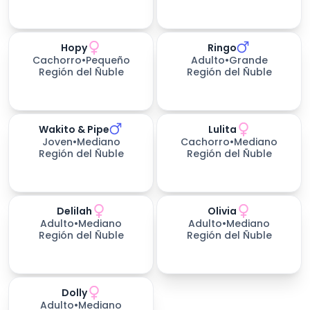
Hopy
Ringo
545
días esperando
670
días esperando
Cachorro
•
Pequeño
Adulto
•
Grande
Región del Ñuble
Región del Ñuble
Wakito & Pipe
Lulita
670
días esperando
670
días esperando
Joven
•
Mediano
Cachorro
•
Mediano
Región del Ñuble
Región del Ñuble
Delilah
Olivia
670
días esperando
670
días esperando
Adulto
•
Mediano
Adulto
•
Mediano
Región del Ñuble
Región del Ñuble
Dolly
670
días esperando
Adulto
•
Mediano