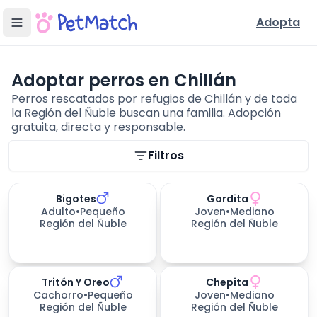
Adopta
Adoptar perros en Chillán
Perros rescatados por refugios de Chillán y de toda
la Región del Ñuble buscan una familia. Adopción
gratuita, directa y responsable.
Filtros de búsqueda
Filtros
Bigotes
Gordita
658
días esperando
259
días esperando
Adulto
•
Pequeño
Joven
•
Mediano
Región del Ñuble
Región del Ñuble
Tritón Y Oreo
Chepita
259
días esperando
478
días esperando
Cachorro
•
Pequeño
Joven
•
Mediano
Región del Ñuble
Región del Ñuble