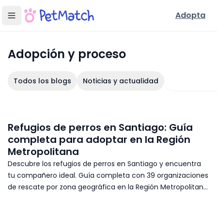
Adopta
Adopción y proceso
: artículos del blog de PetMatch
Adopción y proceso
10
artículo
s
en esta categoría
Todos los blogs
Noticias y actualidad
Adopción y 
Refugios de perros en Santiago: Guía
completa para adoptar en la Región
Metropolitana
Descubre los refugios de perros en Santiago y encuentra
tu compañero ideal. Guía completa con 39 organizaciones
de rescate por zona geográfica en la Región Metropolitana.
Adopta responsablemente.