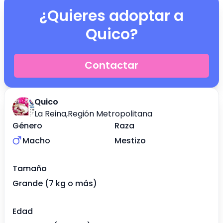
¿Quieres adoptar a
Quico
?
Contactar
Quico
La Reina
,
Región Metropolitana
Género
Raza
Macho
Mestizo
Tamaño
Grande (7 kg o más)
Edad