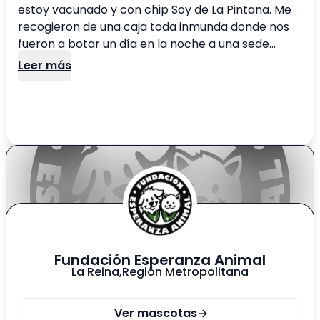
estoy vacunado y con chip Soy de La Pintana. Me
recogieron de una caja toda inmunda donde nos
fueron a botar un día en la noche a una sede
vecinal. Estábamos bien enferm@s. Por eso recién
Leer más
están difundiendo nuestras fotitos. Nos
transformamos en la camada "del chavo del 8". Y
aunque no hay certeza de que l@s oscurit@s sean
nuestr@s hrn@s, nos criaron como tal y lo
asumimos. Los rubios somos más locos, confiados
y traviesos Tengo mis exámenes negativos y lo
ideal es irme a depto para protegerme. No me
entregarán a un hogar donde haya niñ@s muy
pequeñ@s porque soy bueno para morder
Fundación Esperanza Animal
La Reina
,
Región Metropolitana
Ver mascotas