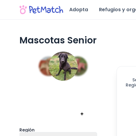
Adopta
Refugios y or
Mascotas Senior
S
Regi
Encuentra tu match!
Sólo toma 60 segundos
Empieza ahora
Región