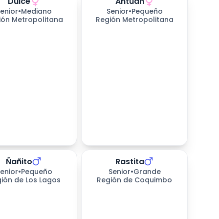
Dulce
Antuan
enior
•
Mediano
Senior
•
Pequeño
ión Metropolitana
Región Metropolitana
Ñañito
Rastita
enior
•
Pequeño
Senior
•
Grande
ión de Los Lagos
Región de Coquimbo