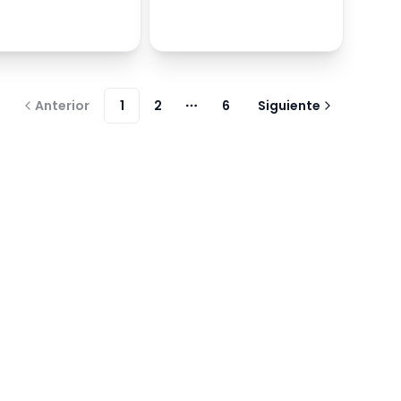
Anterior
1
2
6
Siguiente
Más páginas