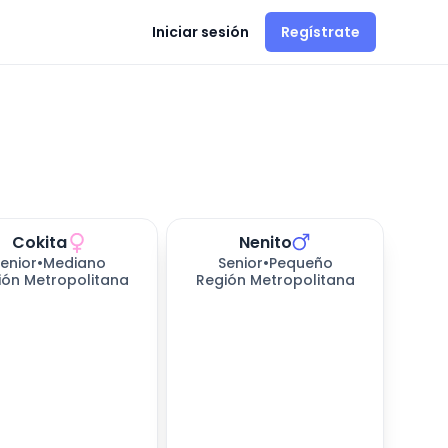
Iniciar sesión
Regístrate
Cokita
Nenito
enior
•
Mediano
Senior
•
Pequeño
ión Metropolitana
Región Metropolitana