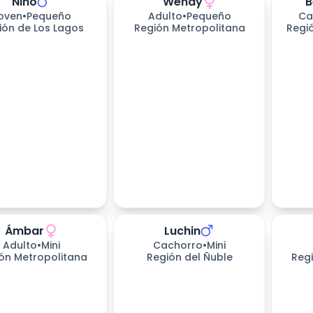
Nino
Wendy
B
oven
•
Pequeño
Adulto
•
Pequeño
Ca
ión de Los Lagos
Región Metropolitana
Regi
Ámbar
Luchin
536
días esperando
Adulto
•
Mini
Cachorro
•
Mini
ón Metropolitana
Región del Ñuble
Reg