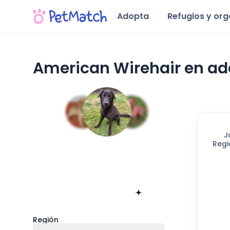
Adopta
Refugios y or
American Wirehair en ad
J
Regi
Encuentra tu match!
Sólo toma 60 segundos
Empieza ahora
Región