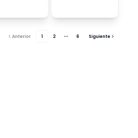
Anterior
1
2
6
Siguiente
Más páginas