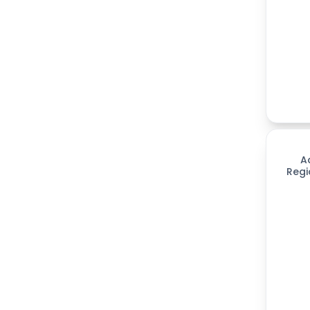
299
día
A
Regi