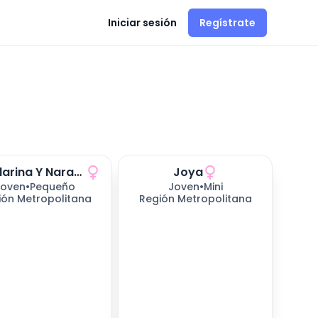
Iniciar sesión
Regístrate
Mandarina Y Naranjo
Joya
Joven
•
Pequeño
Joven
•
Mini
ión Metropolitana
Región Metropolitana