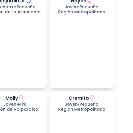
enjamin Jr.
Nayen
chorro
•
Pequeño
Joven
•
Pequeño
ón de La Araucanía
Región Metropolitana
Molly
Cremita
Joven
•
Mini
Joven
•
Pequeño
ión de Valparaíso
Región Metropolitana