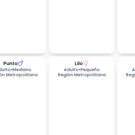
Punto
Lilo
s esperando
dulto
•
Mediano
Adulto
•
Pequeño
A
ón Metropolitana
Región Metropolitana
Reg