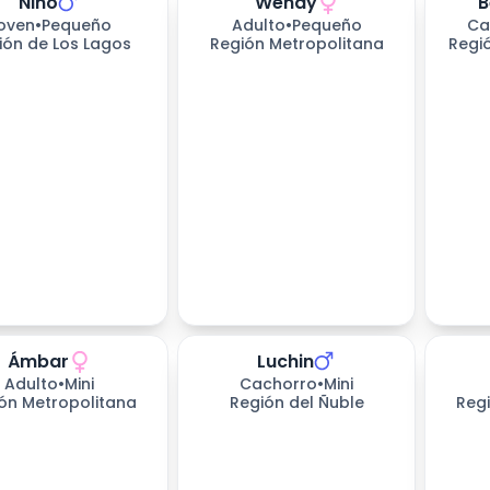
Nino
Wendy
B
oven
•
Pequeño
Adulto
•
Pequeño
Ca
ión de Los Lagos
Región Metropolitana
Regi
Ámbar
Luchin
535
días esperando
Adulto
•
Mini
Cachorro
•
Mini
ón Metropolitana
Región del Ñuble
Reg