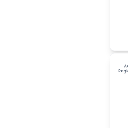
299
día
A
Regi