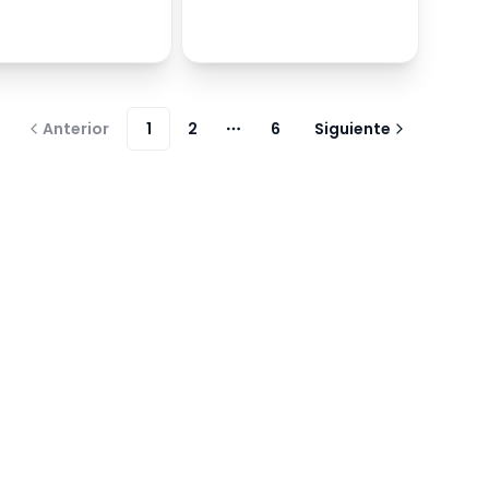
Anterior
1
2
6
Siguiente
Más páginas