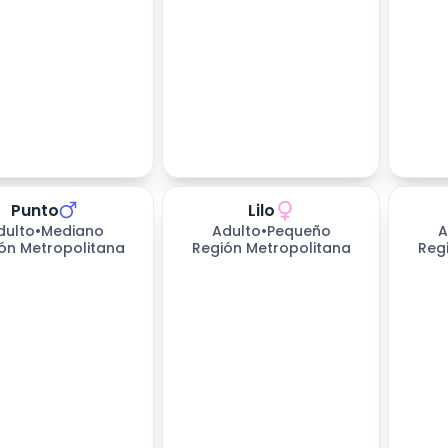
Punto
Lilo
s esperando
dulto
•
Mediano
Adulto
•
Pequeño
A
ón Metropolitana
Región Metropolitana
Reg