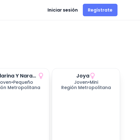
Iniciar sesión
Regístrate
Mandarina Y Naranjo
Joya
Joven
•
Pequeño
Joven
•
Mini
ión Metropolitana
Región Metropolitana