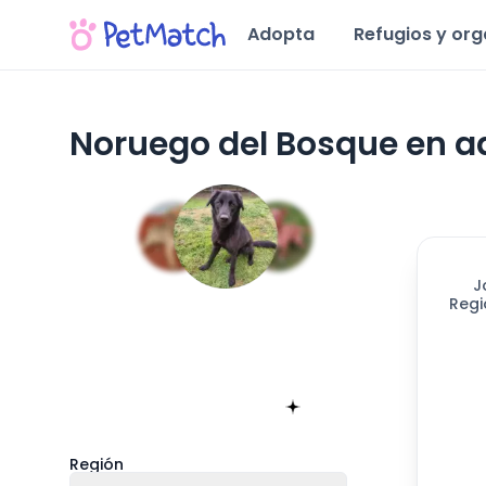
Adopta
Refugios y or
Noruego del Bosque en a
J
Regi
Encuentra tu match!
Sólo toma 60 segundos
Empieza ahora
Región