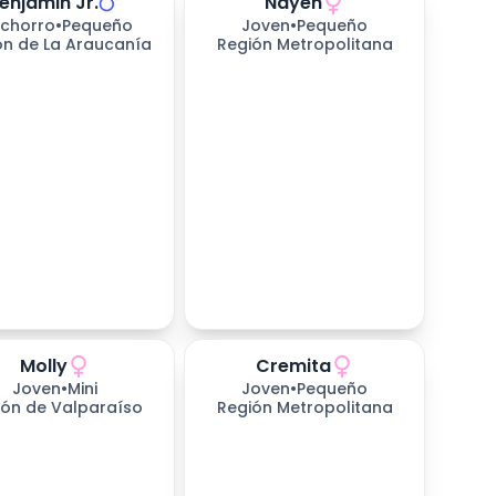
enjamin Jr.
Nayen
chorro
•
Pequeño
Joven
•
Pequeño
ón de La Araucanía
Región Metropolitana
Molly
Cremita
Joven
•
Mini
Joven
•
Pequeño
ión de Valparaíso
Región Metropolitana