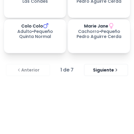
Las Condes
Pedro Aguirre Cerda
Colo Colo
Marie Jane
457
días esperando
Adulto
•
Pequeño
Cachorro
•
Pequeño
Quinta Normal
Pedro Aguirre Cerda
1
de
7
Anterior
Siguiente