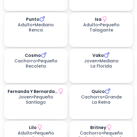
Punto
Isa
299
días esperando
421
días esperando
Adulto
•
Mediano
Adulto
•
Pequeño
Renca
Talagante
Cosmo
Vako
Cachorro
•
Pequeño
Joven
•
Mediano
Recoleta
La Florida
Fernanda Y Bernarda, Gatitas
Quico
Joven
•
Pequeño
Cachorro
•
Grande
Santiago
La Reina
Lilo
Britney
Adulto
•
Pequeño
Cachorro
•
Pequeño