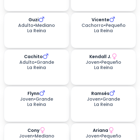
Guzi
Vicente
Adulto
•
Mediano
Cachorro
•
Pequeño
La Reina
La Reina
Cachito
Kendall J.
Adulto
•
Grande
Joven
•
Pequeño
La Reina
La Reina
Flynn
Ramsés
535
días esperando
Joven
•
Grande
Joven
•
Grande
La Reina
La Reina
Cony
Ariana
Joven
•
Mediano
Joven
•
Pequeño