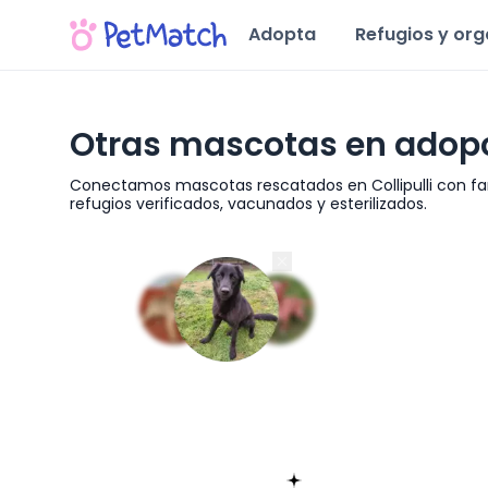
Adopta
Refugios y or
Otras mascotas en adopci
Conectamos mascotas rescatados en Collipulli con fam
refugios verificados, vacunados y esterilizados.
Región de La Araucanía
Encuentra tu match!
Sólo toma 60 segundos
Empieza ahora