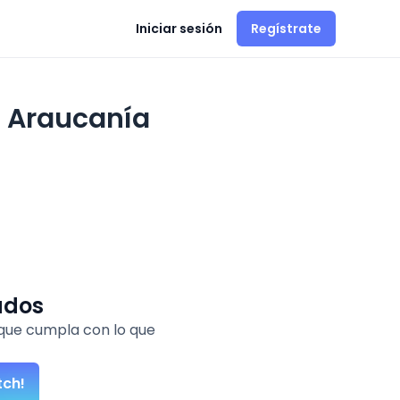
Iniciar sesión
Regístrate
a Araucanía
ados
que cumpla con lo que
tch!