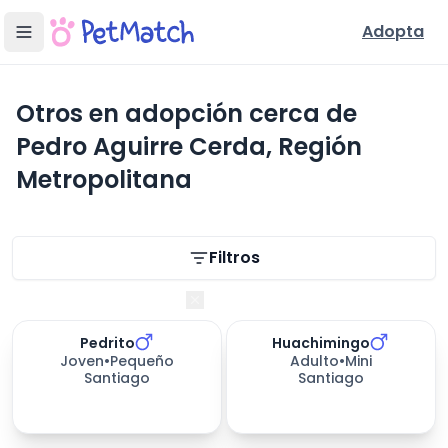
Adopta
Otros en adopción cerca de
Pedro Aguirre Cerda, Región
Metropolitana
Filtros de búsqueda
Filtros
Región Metropolitana
Pedrito
Huachimingo
Joven
•
Pequeño
Adulto
•
Mini
Santiago
Santiago