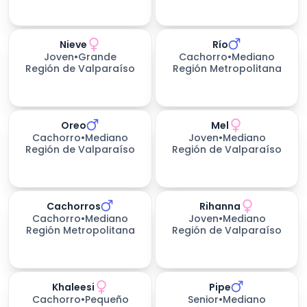
Nieve
Río
199
días esperando
Joven
•
Grande
Cachorro
•
Mediano
Región de Valparaíso
Región Metropolitana
Oreo
Mel
Cachorro
•
Mediano
Joven
•
Mediano
Región de Valparaíso
Región de Valparaíso
Cachorros
Rihanna
226
días esperando
Cachorro
•
Mediano
Joven
•
Mediano
Región Metropolitana
Región de Valparaíso
Khaleesi
Pipe
Cachorro
•
Pequeño
Senior
•
Mediano