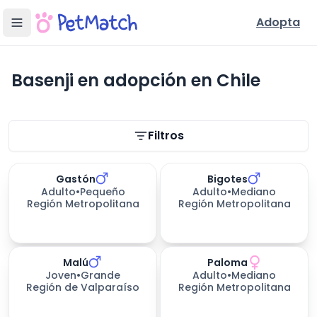
Adopta
Basenji en adopción en Chile
Filtros de búsqueda
Filtros
Gastón
Bigotes
Adulto
•
Pequeño
Adulto
•
Mediano
Región Metropolitana
Región Metropolitana
Malú
Paloma
Joven
•
Grande
Adulto
•
Mediano
Región de Valparaíso
Región Metropolitana