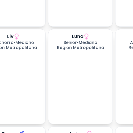
Liv
Luna
chorro
•
Mediano
Senior
•
Mediano
A
ón Metropolitana
Región Metropolitana
R