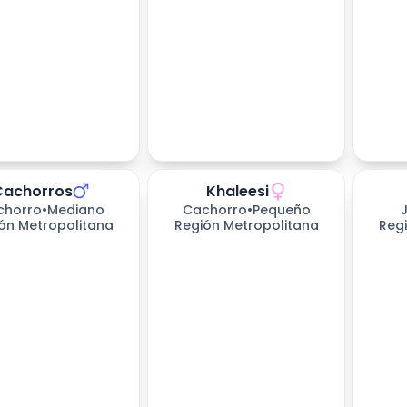
Cachorros
Khaleesi
225
dí
chorro
•
Mediano
Cachorro
•
Pequeño
ón Metropolitana
Región Metropolitana
Reg