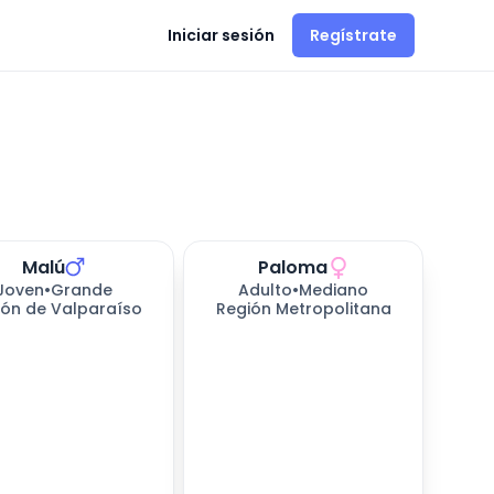
Iniciar sesión
Regístrate
Malú
Paloma
Joven
•
Grande
Adulto
•
Mediano
ión de Valparaíso
Región Metropolitana