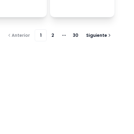
Anterior
1
2
30
Siguiente
Más páginas