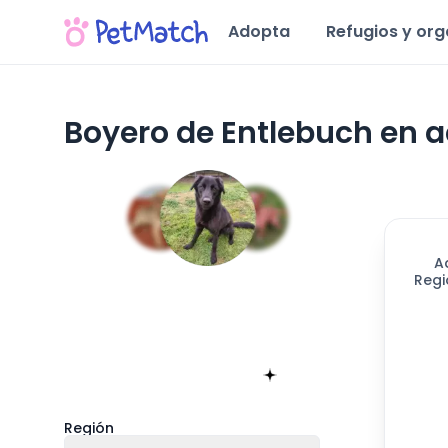
Adopta
Refugios y or
Boyero de Entlebuch en a
A
Regi
Encuentra tu match!
Sólo toma 60 segundos
Empieza ahora
Región