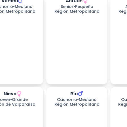
Romeo
Antuan
chorro
•
Mediano
Senior
•
Pequeño
ón Metropolitana
Región Metropolitana
Reg
Nieve
Río
s esperando
Joven
•
Grande
Cachorro
•
Mediano
Ca
ón de Valparaíso
Región Metropolitana
Reg