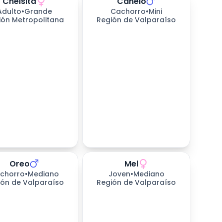
Cheisita
Canelo
Adulto
•
Grande
Cachorro
•
Mini
ión Metropolitana
Región de Valparaíso
Oreo
Mel
chorro
•
Mediano
Joven
•
Mediano
ión de Valparaíso
Región de Valparaíso