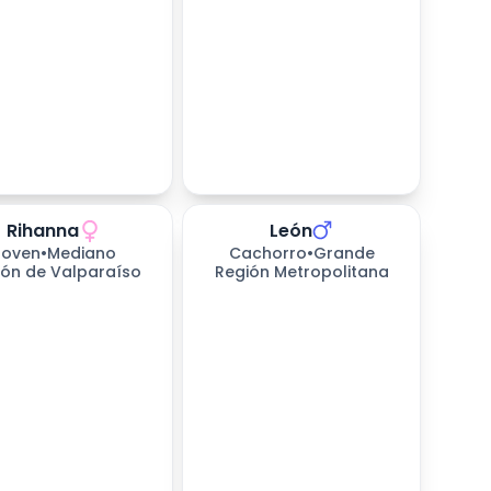
Rihanna
León
as esperando
Joven
•
Mediano
Cachorro
•
Grande
ión de Valparaíso
Región Metropolitana