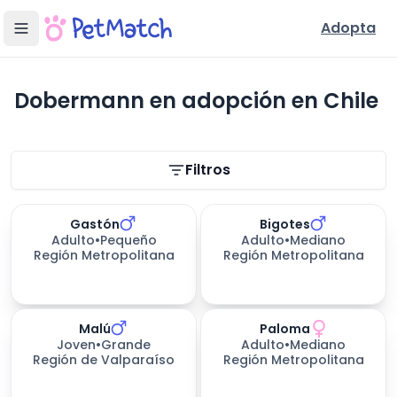
Adopta
Dobermann en adopción en Chile
Filtros de búsqueda
Filtros
Gastón
Bigotes
Adulto
•
Pequeño
Adulto
•
Mediano
Región Metropolitana
Región Metropolitana
Malú
Paloma
Joven
•
Grande
Adulto
•
Mediano
Región de Valparaíso
Región Metropolitana