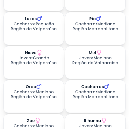
Lukas
Río
Cachorro
•
Pequeño
Cachorro
•
Mediano
Región de Valparaíso
Región Metropolitana
Nieve
Mel
199
días esperando
Joven
•
Grande
Joven
•
Mediano
Región de Valparaíso
Región de Valparaíso
Oreo
Cachorros
Cachorro
•
Mediano
Cachorro
•
Mediano
Región de Valparaíso
Región Metropolitana
Zoe
Rihanna
227
días esperando
Cachorro
•
Mediano
Joven
•
Mediano