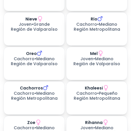
Nieve
Río
199
días esperando
Joven
•
Grande
Cachorro
•
Mediano
Región de Valparaíso
Región Metropolitana
Oreo
Mel
Cachorro
•
Mediano
Joven
•
Mediano
Región de Valparaíso
Región de Valparaíso
Cachorros
Khaleesi
Cachorro
•
Mediano
Cachorro
•
Pequeño
Región Metropolitana
Región Metropolitana
Zoe
Rihanna
226
días esperando
Cachorro
•
Mediano
Joven
•
Mediano