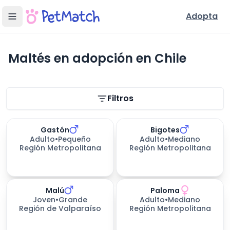
Adopta
Maltés en adopción en Chile
Filtros de búsqueda
Filtros
Gastón
Bigotes
Adulto
•
Pequeño
Adulto
•
Mediano
Región Metropolitana
Región Metropolitana
Malú
Paloma
Joven
•
Grande
Adulto
•
Mediano
Región de Valparaíso
Región Metropolitana