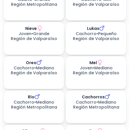
Región Metropolitana
Región de Valparaíso
Nieve
Lukas
200
días esperando
Joven
•
Grande
Cachorro
•
Pequeño
Región de Valparaíso
Región de Valparaíso
Oreo
Mel
Cachorro
•
Mediano
Joven
•
Mediano
Región de Valparaíso
Región de Valparaíso
Río
Cachorros
Cachorro
•
Mediano
Cachorro
•
Mediano
Región Metropolitana
Región Metropolitana