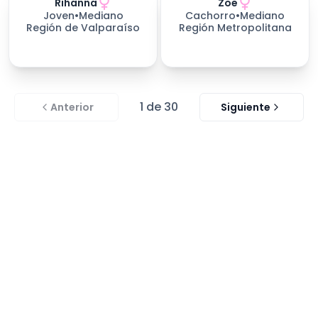
Rihanna
Zoe
227
días esperando
Joven
•
Mediano
Cachorro
•
Mediano
Región de Valparaíso
Región Metropolitana
1
de
30
Anterior
Siguiente