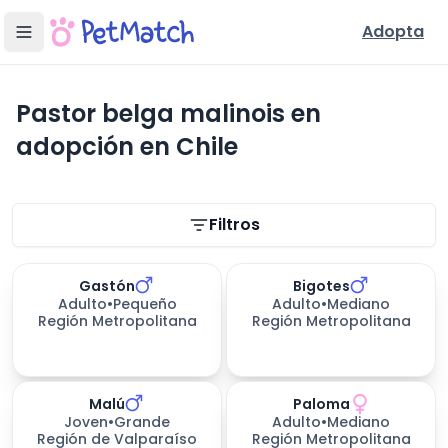
Adopta
Pastor belga malinois en
adopción en Chile
Filtros de búsqueda
Filtros
Gastón
Bigotes
Adulto
•
Pequeño
Adulto
•
Mediano
Región Metropolitana
Región Metropolitana
Malú
Paloma
Joven
•
Grande
Adulto
•
Mediano
Región de Valparaíso
Región Metropolitana