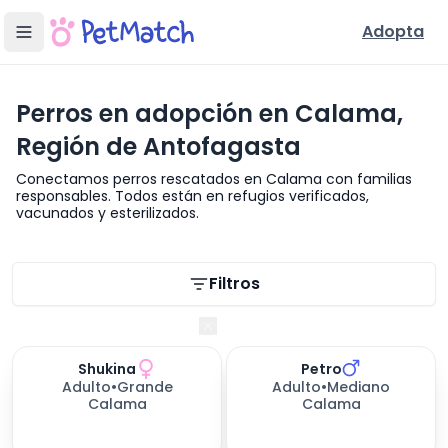
Adopta
Perros en adopción en Calama,
Región de Antofagasta
Conectamos perros rescatados en Calama con familias
responsables. Todos están en refugios verificados,
vacunados y esterilizados.
Filtros de búsqueda
Filtros
Región de Antofagasta
Shukina
Petro
279
días esperando
279
días esperando
Adulto
•
Grande
Adulto
•
Mediano
Calama
Calama