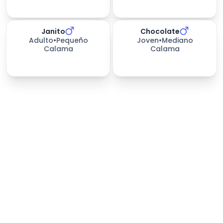
Janito
Chocolate
391
días esperando
279
días esperando
Adulto
•
Pequeño
Joven
•
Mediano
Calama
Calama