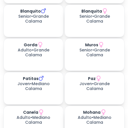
Blanquito
Blanquita
279
días esperando
279
días esperando
Senior
•
Grande
Senior
•
Grande
Calama
Calama
Gorda
Muros
279
días esperando
279
días esperando
Adulto
•
Grande
Senior
•
Grande
Calama
Calama
Patitas
Paz
279
días esperando
279
días esperando
Joven
•
Mediano
Joven
•
Grande
Calama
Calama
Canela
Mohana
279
días esperando
279
días esperando
Adulto
•
Mediano
Adulto
•
Mediano
Calama
Calama