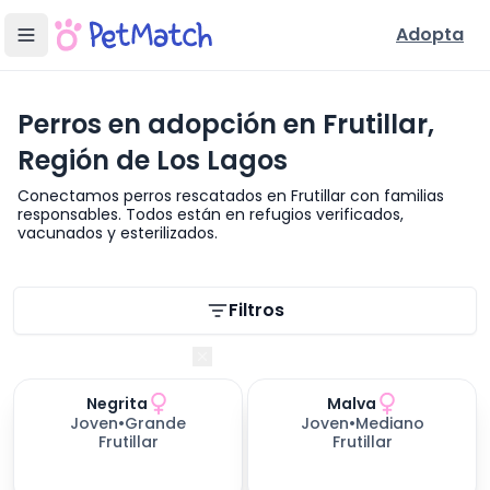
Adopta
Perros en adopción en Frutillar,
Región de Los Lagos
Conectamos perros rescatados en Frutillar con familias
responsables. Todos están en refugios verificados,
vacunados y esterilizados.
Filtros de búsqueda
Filtros
Región de Los Lagos
Negrita
Malva
346
días esperando
352
días esperando
Joven
•
Grande
Joven
•
Mediano
Frutillar
Frutillar