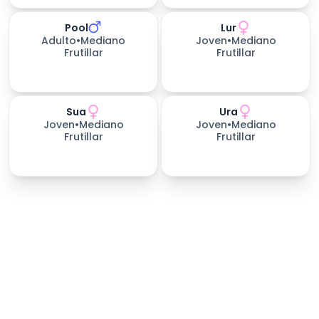
Pool
Lur
652
días esperando
390
días esperando
Adulto
•
Mediano
Joven
•
Mediano
Frutillar
Frutillar
Sua
Ura
390
días esperando
390
días esperando
Joven
•
Mediano
Joven
•
Mediano
Frutillar
Frutillar