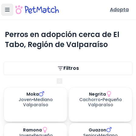
Adopta
Perros en adopción cerca de El
Tabo, Región de Valparaíso
Filtros de búsqueda
Filtros
Región de Valparaíso
Moka
Negrita
206
días esperando
199
días esperando
Joven
•
Mediano
Cachorro
•
Pequeño
Valparaíso
Valparaíso
Ramona
Guazon
201
días esperando
Joven
•
Pequeño
Senior
•
Mediano