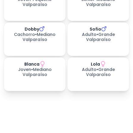
Valparaíso
Valparaíso
Dobby
Sofio
206
días esperando
Cachorro
•
Mediano
Adulto
•
Grande
Valparaíso
Valparaíso
Blanca
Lola
206
días esperando
Joven
•
Mediano
Adulto
•
Grande
Valparaíso
Valparaíso