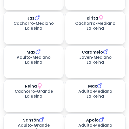
Jaz
Kirita
Cachorro
•
Mediano
Cachorro
•
Mediano
La Reina
La Reina
Max
Caramelo
Adulto
•
Mediano
Joven
•
Mediano
La Reina
La Reina
Reina
Max
150
días esperando
Cachorro
•
Grande
Adulto
•
Mediano
La Reina
La Reina
Sansón
Apolo
150
días esperando
Adulto
•
Grande
Adulto
•
Mediano