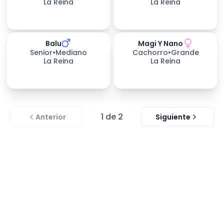
La Reina
La Reina
Balu
Magi Y Nano
152
días esperando
Senior
•
Mediano
Cachorro
•
Grande
La Reina
La Reina
1
de
2
Anterior
Siguiente