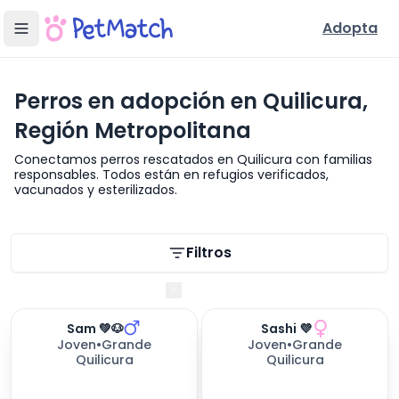
Adopta
Perros en adopción en Quilicura,
Región Metropolitana
Conectamos perros rescatados en Quilicura con familias
responsables. Todos están en refugios verificados,
vacunados y esterilizados.
Filtros de búsqueda
Filtros
Región Metropolitana
Sam 💚🐶
Sashi 💜
244
días esperando
Joven
•
Grande
Joven
•
Grande
Quilicura
Quilicura