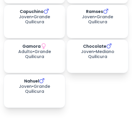
Capuchino
Ramses
234
días esperando
234
días esperando
Joven
•
Grande
Joven
•
Grande
Quilicura
Quilicura
Gamora
Chocolate
363
días esperando
363
días esperando
Adulto
•
Grande
Joven
•
Mediano
Quilicura
Quilicura
Nahuel
363
días esperando
Joven
•
Grande
Quilicura