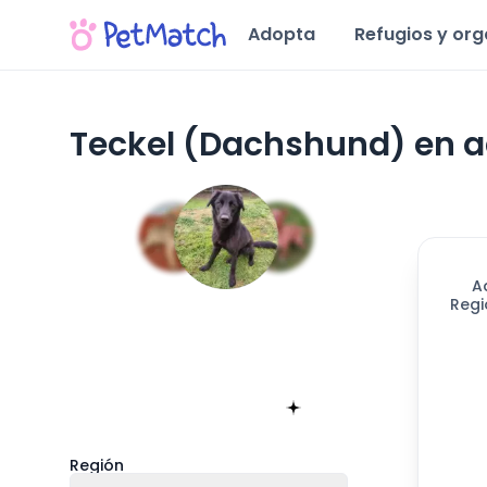
Adopta
Refugios y or
Teckel (Dachshund) en a
A
Regi
Encuentra tu match!
Sólo toma 60 segundos
Empieza ahora
Región