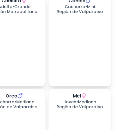
Cheisita
Canelo
Adulto
•
Grande
Cachorro
•
Mini
ión Metropolitana
Región de Valparaíso
Oreo
Mel
chorro
•
Mediano
Joven
•
Mediano
ión de Valparaíso
Región de Valparaíso