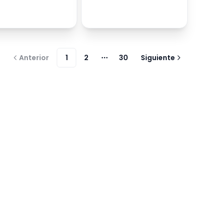
Anterior
1
2
30
Siguiente
Más páginas