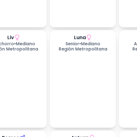
Liv
Luna
chorro
•
Mediano
Senior
•
Mediano
A
ón Metropolitana
Región Metropolitana
R