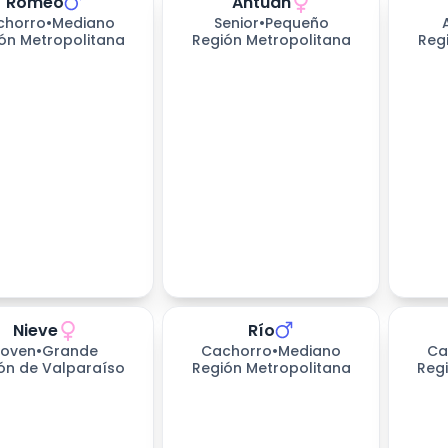
Romeo
Antuan
chorro
•
Mediano
Senior
•
Pequeño
ón Metropolitana
Región Metropolitana
Reg
Nieve
Río
s esperando
Joven
•
Grande
Cachorro
•
Mediano
Ca
ón de Valparaíso
Región Metropolitana
Reg