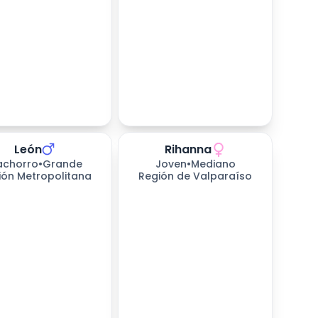
León
Rihanna
226
días esperando
achorro
•
Grande
Joven
•
Mediano
ión Metropolitana
Región de Valparaíso