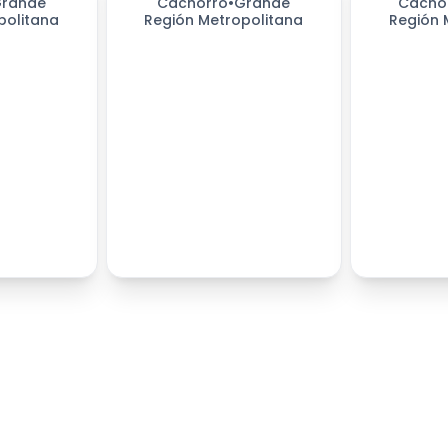
rande
Cachorro
•
Grande
Cacho
politana
Región Metropolitana
Región 