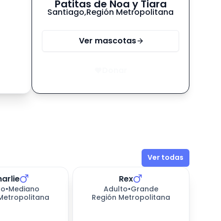
Patitas de Noa y Tiara
Santiago
,
Región Metropolitana
Ver mascotas
Donar
Ver todas
arlie
Rex
245
días esperando
to
•
Mediano
Adulto
•
Grande
Metropolitana
Región Metropolitana