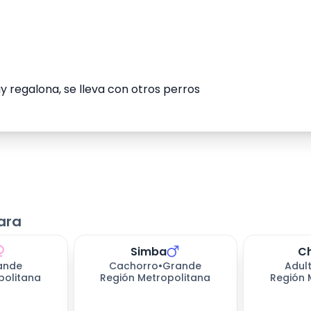
y regalona, se lleva con otros perros
ara
Simba
Ch
ande
Cachorro
•
Grande
Adul
politana
Región Metropolitana
Región 