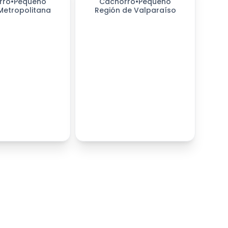
rro
•
Pequeño
Cachorro
•
Pequeño
Metropolitana
Región de Valparaíso