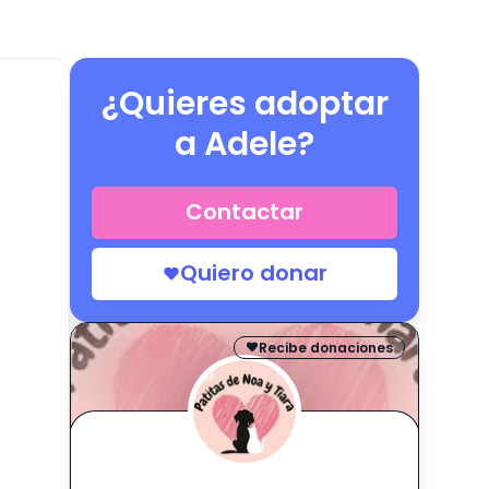
¿Quieres adoptar
a
Adele
?
Contactar
Quiero donar
Recibe donaciones