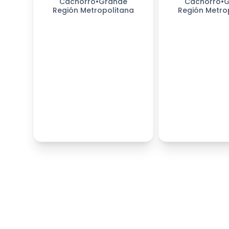
Cachorro
•
Grande
Cachorro
•
G
Región Metropolitana
Región Metro