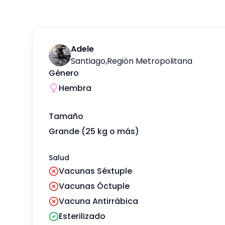
Adele
Santiago
,
Región Metropolitana
Género
Hembra
Tamaño
Grande (25 kg o más)
Salud
Vacunas Séxtuple
Vacunas Óctuple
Vacuna Antirrábica
Esterilizado