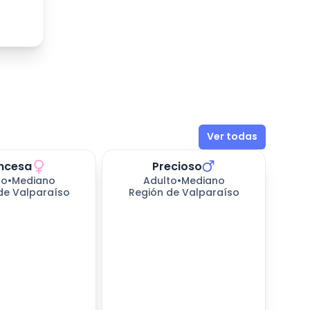
Ver todas
incesa
Precioso
sperando
439
días esperando
to
•
Mediano
Adulto
•
Mediano
de Valparaíso
Región de Valparaíso