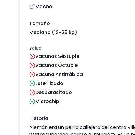
Macho
Tamaño
Mediano (12-25 kg)
Salud
Vacunas Séxtuple
Vacunas Óctuple
Vacuna Antirrábica
Esterilizado
Desparasitado
Microchip
Historia
Alemán era un perro callejero del centro Vi
y ya recuperado ingreso al refugio 🐾 Es un