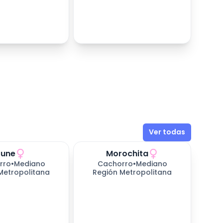
Ver todas
June
Morochita
rro
•
Mediano
Cachorro
•
Mediano
Metropolitana
Región Metropolitana