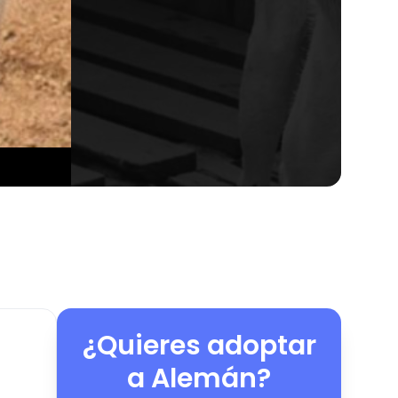
¿Quieres adoptar
a
Alemán
?