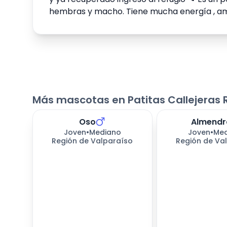
hembras y macho. Tiene mucha energía , am
Más mascotas en Patitas Callejeras 
Oso
Almendr
439
días esperando
439
días espera
Joven
•
Mediano
Joven
•
Med
Región de Valparaíso
Región de Va