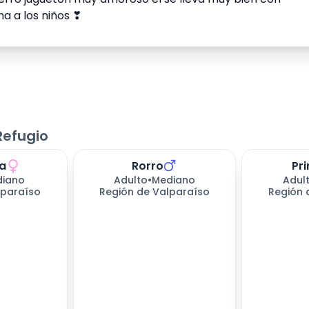
a a los niños ❣
Refugio
a
Rorro
Pr
ndo
439
días esperando
439
días e
iano
Adulto
•
Mediano
Adul
lparaíso
Región de Valparaíso
Región 