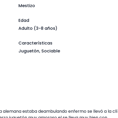
Mestizo
Edad
Adulto (3-8 años)
Características
Juguetón, Sociable
lla alemana estaba deambulando enfermo se llevó a la clí
 perro juguetón muy amoroso el se lleva muy bien con