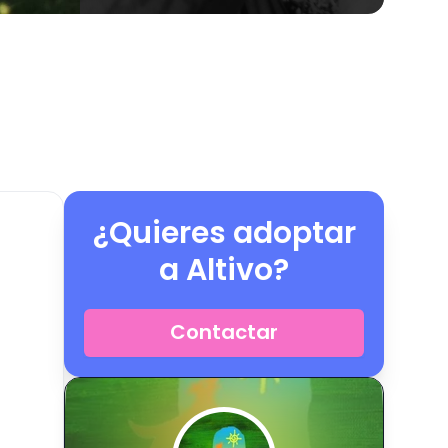
¿Quieres adoptar
a
Altivo
?
Contactar