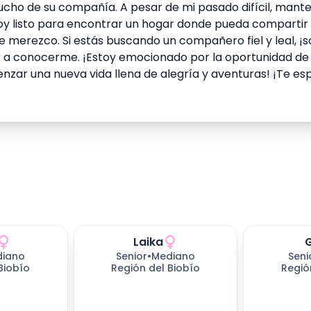
mucho de su compañía. A pesar de mi pasado difícil, mant
stoy listo para encontrar un hogar donde pueda compartir
ue merezco. Si estás buscando un compañero fiel y leal, ¡s
nir a conocerme. ¡Estoy emocionado por la oportunidad de
zar una nueva vida llena de alegría y aventuras! ¡Te es
Laika
ndo
653
días esperando
653
días e
diano
Senior
•
Mediano
Seni
Biobío
Región del Biobío
Regió