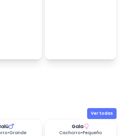
Ver todas
Balú
Gala
rro
•
Grande
Cachorro
•
Pequeño