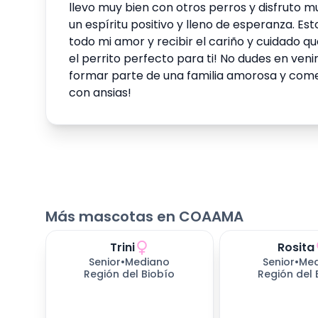
llevo muy bien con otros perros y disfruto 
un espíritu positivo y lleno de esperanza. E
todo mi amor y recibir el cariño y cuidado q
el perrito perfecto para ti! No dudes en ve
formar parte de una familia amorosa y comen
con ansias!
Más mascotas en COAAMA
Trini
Rosita
653
días esperando
653
días espera
Senior
•
Mediano
Senior
•
Me
Región del Biobío
Región del 