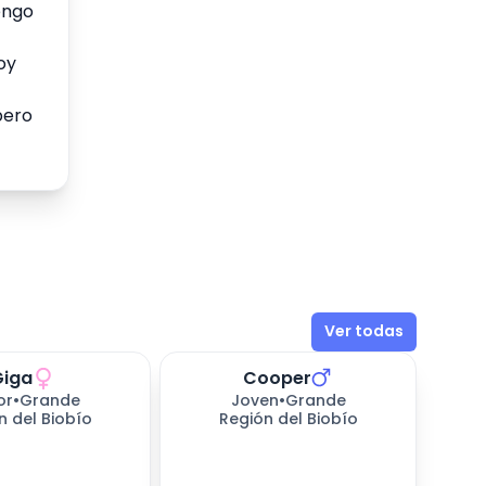
engo
oy
pero
Ver todas
Giga
Cooper
sperando
656
días esperando
or
•
Grande
Joven
•
Grande
n del Biobío
Región del Biobío