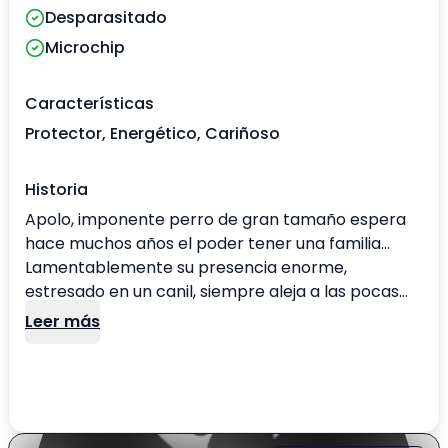
Desparasitado
Microchip
Características
Protector, Energético, Cariñoso
Historia
Apolo, imponente perro de gran tamaño espera
hace muchos años el poder tener una familia...
Lamentablemente su presencia enorme,
estresado en un canil, siempre aleja a las pocas
personas que se interesan a ir a estos lugares en
Leer más
dónde tantos perros son olvidados. Era solo un
cachorro juguetón cuando fue capturado en la
calle, él buscaba amigos y fue denunciado por
personas que se asustaron pensando que quería
atacarlos. Desde ahí, ha sufrido la soledad y