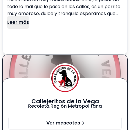
todo lo mal que lo paso en las calles, es un perrito
muy amoroso, dulce y tranquilo esperamos que
pueda encontrar una familia que lo ame y cuide
Leer más
Callejeritos de la Vega
Recoleta
,
Región Metropolitana
Ver mascotas