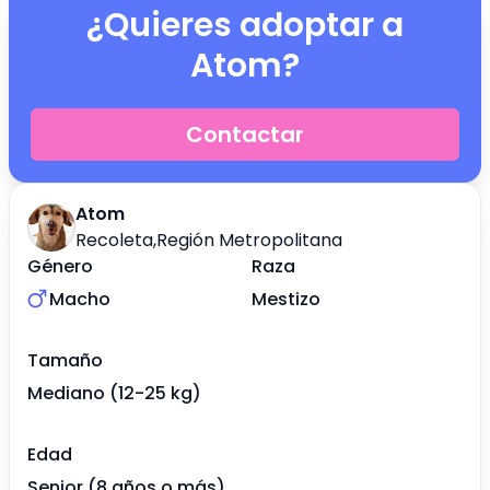
¿Quieres adoptar a
Atom
?
Contactar
Atom
Recoleta
,
Región Metropolitana
Género
Raza
Macho
Mestizo
Tamaño
Mediano (12-25 kg)
Edad
Senior (8 años o más)