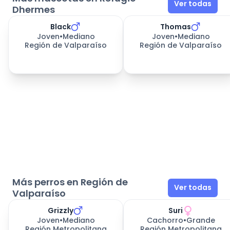
Ver todas
Dhermes
Black
Thomas
331
días esperando
331
días esperando
Joven
•
Mediano
Joven
•
Mediano
Región de Valparaíso
Región de Valparaíso
Más perros en Región de
Ver todas
Valparaíso
Grizzly
Suri
Joven
•
Mediano
Cachorro
•
Grande
Región Metropolitana
Región Metropolitana