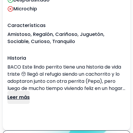
Microchip
Características
Amistoso, Regalón, Cariñoso, Juguetón,
Sociable, Curioso, Tranquilo
Historia
BACO Este lindo perrito tiene una historia de vida
triste 🥺 llegó al refugio siendo un cachorrito y lo
adoptaron junto con otra perrita (Pepa), pero
luego de mucho tiempo viviendo feliz en un hogar,
los devolvieron a ambos siendo ya grandes😓
Leer más
Baco es un perrito que se puede adaptar
perfectamente a cualquier familia, porque es
súper educado y obediente, entra solito a su canil
cuando se acaba el recreo y en los paseos se
porta muy bien ♥️ Es muy tierno y cariñoso con las