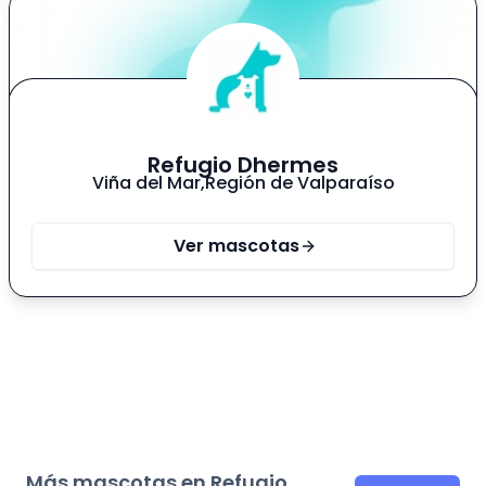
personas! También se lleva bien con otros
perritos e incluso con gatos, ya que en su primer
hogar tenia hermanitos gatunos. ✨✨✨✨✨✨✨✨✨✨
✨Edad: 5 años app ✨Tamaño: mediano
✨Carácter: tierno y cariñoso ✨Castrado
✨Vacunas al día ✨Sociable con perros/as y gatos
Refugio Dhermes
Viña del Mar
,
Región de Valparaíso
Ver mascotas
Más mascotas en Refugio