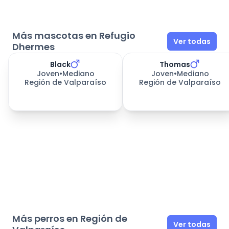
machos, pero me llevo bien con hembras
Más mascotas en Refugio
Ver todas
Dhermes
Black
Thomas
332
días esperando
332
días esperando
Joven
•
Mediano
Joven
•
Mediano
Región de Valparaíso
Región de Valparaíso
Más perros en Región de
Ver todas