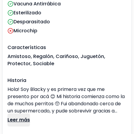
Vacuna Antirrábica
Esterilizado
Desparasitado
Microchip
Características
Amistoso, Regalón, Cariñoso, Juguetón,
Protector, Sociable
Historia
Hola! Soy Blacky y es primera vez que me
presento por acá 😊 Mi historia comienza como la
de muchos perritos 🥺 Fui abandonado cerca de
un supermercado, y pude sobrevivir gracias a
algunas personas que me veían al salir y me
Leer más
daban un pedacito de pan 🥲 Hasta que un día mi
suerte cambió! Empezó a ir al supermercado una